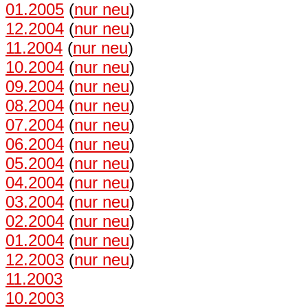
01.2005
(
nur neu
)
12.2004
(
nur neu
)
11.2004
(
nur neu
)
10.2004
(
nur neu
)
09.2004
(
nur neu
)
08.2004
(
nur neu
)
07.2004
(
nur neu
)
06.2004
(
nur neu
)
05.2004
(
nur neu
)
04.2004
(
nur neu
)
03.2004
(
nur neu
)
02.2004
(
nur neu
)
01.2004
(
nur neu
)
12.2003
(
nur neu
)
11.2003
10.2003