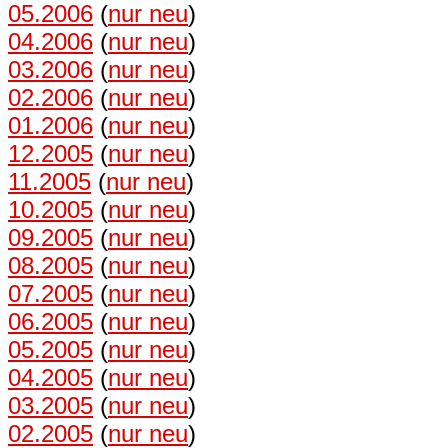
05.2006
(
nur neu
)
04.2006
(
nur neu
)
03.2006
(
nur neu
)
02.2006
(
nur neu
)
01.2006
(
nur neu
)
12.2005
(
nur neu
)
11.2005
(
nur neu
)
10.2005
(
nur neu
)
09.2005
(
nur neu
)
08.2005
(
nur neu
)
07.2005
(
nur neu
)
06.2005
(
nur neu
)
05.2005
(
nur neu
)
04.2005
(
nur neu
)
03.2005
(
nur neu
)
02.2005
(
nur neu
)