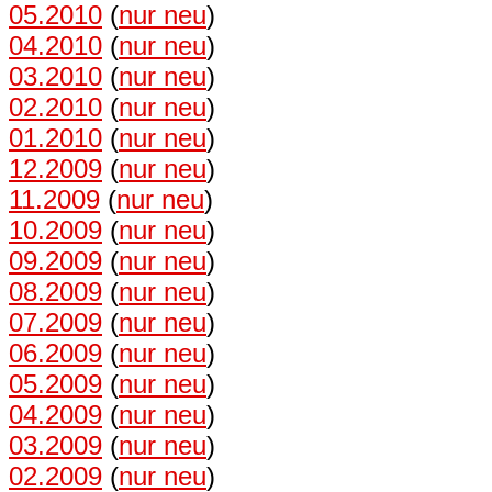
05.2010
(
nur neu
)
04.2010
(
nur neu
)
03.2010
(
nur neu
)
02.2010
(
nur neu
)
01.2010
(
nur neu
)
12.2009
(
nur neu
)
11.2009
(
nur neu
)
10.2009
(
nur neu
)
09.2009
(
nur neu
)
08.2009
(
nur neu
)
07.2009
(
nur neu
)
06.2009
(
nur neu
)
05.2009
(
nur neu
)
04.2009
(
nur neu
)
03.2009
(
nur neu
)
02.2009
(
nur neu
)