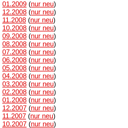
01.2009
(
nur neu
)
12.2008
(
nur neu
)
11.2008
(
nur neu
)
10.2008
(
nur neu
)
09.2008
(
nur neu
)
08.2008
(
nur neu
)
07.2008
(
nur neu
)
06.2008
(
nur neu
)
05.2008
(
nur neu
)
04.2008
(
nur neu
)
03.2008
(
nur neu
)
02.2008
(
nur neu
)
01.2008
(
nur neu
)
12.2007
(
nur neu
)
11.2007
(
nur neu
)
10.2007
(
nur neu
)