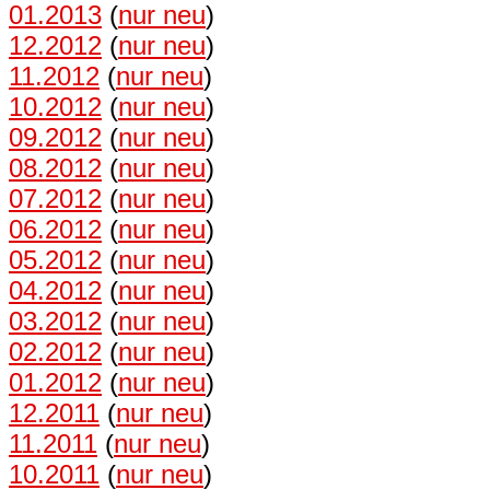
01.2013
(
nur neu
)
12.2012
(
nur neu
)
11.2012
(
nur neu
)
10.2012
(
nur neu
)
09.2012
(
nur neu
)
08.2012
(
nur neu
)
07.2012
(
nur neu
)
06.2012
(
nur neu
)
05.2012
(
nur neu
)
04.2012
(
nur neu
)
03.2012
(
nur neu
)
02.2012
(
nur neu
)
01.2012
(
nur neu
)
12.2011
(
nur neu
)
11.2011
(
nur neu
)
10.2011
(
nur neu
)