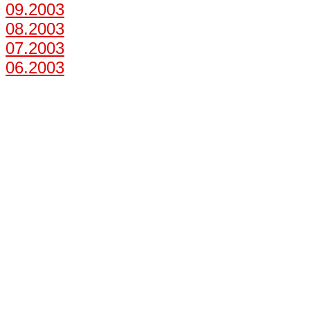
09.2003
08.2003
07.2003
06.2003