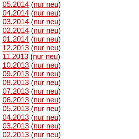
05.2014
(
nur neu
)
04.2014
(
nur neu
)
03.2014
(
nur neu
)
02.2014
(
nur neu
)
01.2014
(
nur neu
)
12.2013
(
nur neu
)
11.2013
(
nur neu
)
10.2013
(
nur neu
)
09.2013
(
nur neu
)
08.2013
(
nur neu
)
07.2013
(
nur neu
)
06.2013
(
nur neu
)
05.2013
(
nur neu
)
04.2013
(
nur neu
)
03.2013
(
nur neu
)
02.2013
(
nur neu
)