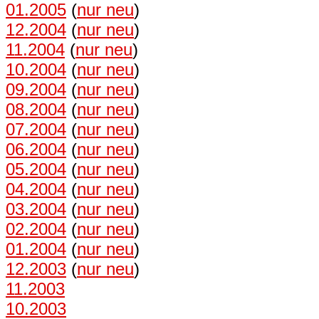
01.2005
(
nur neu
)
12.2004
(
nur neu
)
11.2004
(
nur neu
)
10.2004
(
nur neu
)
09.2004
(
nur neu
)
08.2004
(
nur neu
)
07.2004
(
nur neu
)
06.2004
(
nur neu
)
05.2004
(
nur neu
)
04.2004
(
nur neu
)
03.2004
(
nur neu
)
02.2004
(
nur neu
)
01.2004
(
nur neu
)
12.2003
(
nur neu
)
11.2003
10.2003