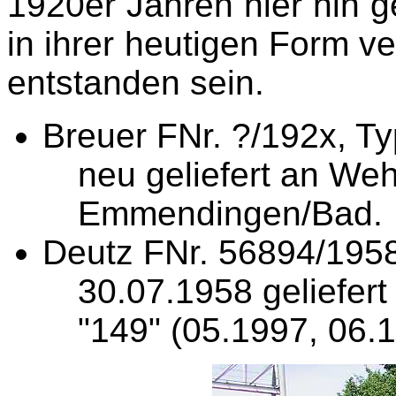
1920er Jahren hier hin ge
in ihrer heutigen Form v
entstanden sein.
Breuer FNr. ?/192x, Typ
neu geliefert an We
Emmendingen/Bad.
Deutz FNr. 56894/195
30.07.1958 geliefe
"149" (05.1997, 06.