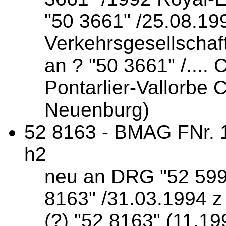
"50 3661" /25.08.19
Verkehrsgesellschaf
an ? "50 3661" /....
Pontarlier-Vallorbe
Neuenburg)
52 8163 - BMAG FNr. 1
h2
neu an DRG "52 599
8163" /31.03.1994 z 
(?) "52 8163" (11.19