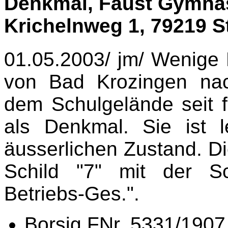
Denkmal, Faust Gymnas
Krichelnweg 1,
79219 S
01.05.2003/ jm/ Wenige
von Bad Krozingen nac
dem Schulgelände seit 
als Denkmal. Sie ist 
äusserlichen Zustand. Di
Schild "7" mit der Sc
Betriebs-Ges.".
Borsig FNr. 5331/1907