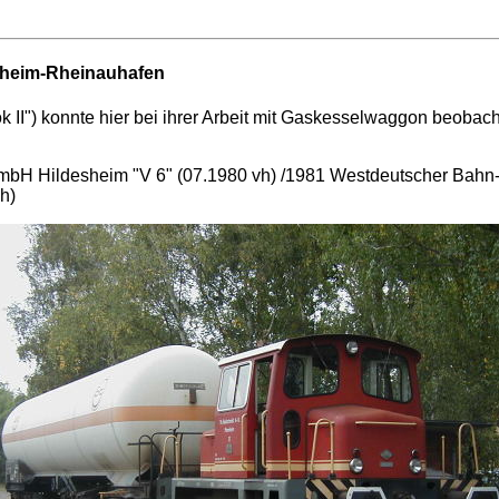
heim-Rheinauhafen
ok II") konnte hier bei ihrer Arbeit mit Gaskesselwaggon beoba
t mbH Hildesheim "V 6" (07.1980 vh) /1981 Westdeutscher Bahn
h)