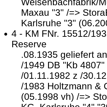
Weisenbachfabrik/Mu
Maxau "3" /=> Sto
Karlsruhe "3" (06.20
4 - KM FNr. 15512/193
Reserve
.08.1935 geliefert 
/1949 DB "Kb 4807" 
/01.11.1982 z /30.1
/1983 Holtzmann & C
(05.1998 vh) /=> S