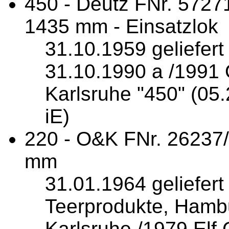
450 - Deutz FNr. 5727
1435 mm - Einsatzlok
31.10.1959 geliefer
31.10.1990 a /1991 
Karlsruhe "450" (0
iE)
220 - O&K FNr. 26237
mm
31.01.1964 geliefer
Teerprodukte, Hamb
Karlsruhe /1979 Elf