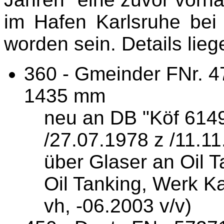
im Hafen Karlsruhe bei 
worden sein. Details lieg
360 - Gmeinder FNr. 47
1435 mm
neu an DB "Köf 6149
/27.07.1978 z /11.1
über Glaser an Oil 
Oil Tanking, Werk Ka
vh, -06.2003 v/v)