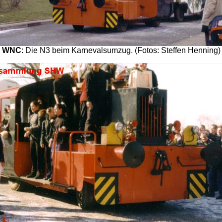
WNC
: Die N3 beim Karnevalsumzug. (Fotos: Steffen Henning)