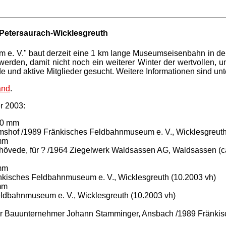
Petersaurach-Wicklesgreuth
m e. V." baut derzeit eine 1 km lange Museumseisenbahn in d
en werden, damit nicht noch ein weiterer Winter der wertvollen
 und aktive Mitglieder gesucht. Weitere Informationen sind unte
and
.
r 2003:
600 mm
lmshof /1989 Fränkisches Feldbahnmuseum e. V., Wicklesgreuth
 mm
hövede, für ? /1964 Ziegelwerk Waldsassen AG, Waldsassen (c
 mm
nkisches Feldbahnmuseum e. V., Wicklesgreuth (10.2003 vh)
mm
eldbahnmuseum e. V., Wicklesgreuth (10.2003 vh)
, für Bauunternehmer Johann Stamminger, Ansbach /1989 Fränki