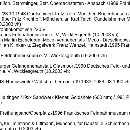
 für Joh. Stamminger, Stat. Oberdachstetten - Ansbach /1989 Fr
rf /28.10.1948 Quetschwerk Fritz Roth, München-Bogenhausen /
3 über Fritz Kirchhoff, München, an Karl Teich, Gundelsheimer
0.2003 vh)
rahtlokomotiven 220 V
isches Feldbahnmuseum e. V., Wicklesgreuth (10.2003 vh)
 Martin Eichelgrün -Meco- vertrieben als "Meco - Dieseltrieb
ain, an Klinker- u. Ziegelwerk Franz Wenzel, Hainstadt /1995 F
 Feldbahnmuseum e. V., Wicklesgreuth (10.2003 vh)
burger Gefangenenanstalt, Glasmoor /1990 Deutsches Feld- un
e. V., Wicklesgreuth (10.2003 vh)
 BHS-Humuswerke Wolfsbruchermoor (09.1983, 1988, 03.1990 vh
 Haltingen /19xx Sandwerk Kiener, Goldshöfe (600 mm) /1991 Pr
)
, Freihungsand/Oberpfalz /1996 Fränkisches Feldbahnmuseum e.
m, für Heilmann & Littmann, München, für Baustelle Schlierbac
greuth (10.2003 vh)