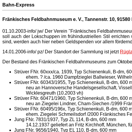
Bahn-Express
Fränkisches Feldbahnmuseum e. V., Tannenstr. 10,
91580 
01.10.2003-info/ jw/ Der Verein "Fränkisches Feldbahnmuseu
soll auch der Lokschuppen im frühindustriellen Stil erricht
sind, werden auch hier neben Geldspenden vor allem fördernde
14.01.2006-info/ pz/ Der Standort der Sammlung ist jetzt
Rügl
Der Bestand des Fränkischen Feldbahnmuseums zum Oktobe
Strüver FNr. 60xxx/ca. 1939, Typ Schienenkuli, B-dm, 
ehem. ? /ca. 1960 Dampfzieglei Ballwieser, Wilhe
Strüver FNr. 60343/1955, Typ Schienenkuli, B-dm, 600
neu an Hannoversche Handelsgesellschaft, Vissel
Wicklesgreuth (10.2003 vh)
Strüver FNr. 60471/1960, Typ Schienenkuli, B-dm, 600
neu an Ziegelei Lindner, Cham-Siechen /1999 Frä
Strüver FNr. 60495/196x, Typ Schienenkuli, B-dm, 600 
ehem. Ziegelei Schmeilsdorf /2000 Fränkisches F
Jung FNr. 7831/1937, Typ ZL 114, B-dm, 600 mm
14.12.1937 geliefert an Fritz Kirchhoff, München
Jung FNr. 9656/1940, Typ EL 110, B-dm, 600 mm