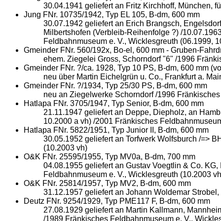
30.04.1941 geliefert an Fritz Kirchhoff, München,
Jung FNr. 10735/1942, Typ EL 105, B-dm, 600 mm
30.07.1942 geliefert an Erich Brangsch, Engelsdo
Milbertshofen (Verbleib-Reihenfolge ?) /10.07.196
Feldbahnmuseum e. V., Wicklesgreuth (06.1999, 1
Gmeinder FNr. 560/192x, Bo-el, 600 mm - Gruben-Fahrd
ehem. Ziegelei Gross, Schorndorf "6" /1996 Fränk
Gmeinder FNr. ?/ca. 1928, Typ 10 PS, B-dm, 600 mm (von
neu über Martin Eichelgrün u. Co., Frankfurt a. M
Gmeinder FNr. ?/1934, Typ 25/30 PS, B-dm, 600 mm
neu an Ziegelwerke Schorndorf /1996 Fränkisches
Hatlapa FNr. 3705/1947, Typ Senior, B-dm, 600 mm
21.11.1947 geliefert an Deppe, Diepholz, an Ham
10.2000 a vh) /2001 Fränkisches Feldbahnmuseum 
Hatlapa FNr. 5822/1951, Typ Junior II, B-dm, 600 mm
30.05.1952 geliefert an Torfwerk Wolfsburch /=>
(10.2003 vh)
O&K FNr. 25595/1955, Typ MV0a, B-dm, 700 mm
04.08.1955 geliefert an Gustav Voegtlin & Co. KG,
Feldbahnmuseum e. V., Wicklesgreuth (10.2003 vh
O&K FNr. 25814/1957, Typ MV2, B-dm, 600 mm
31.12.1957 geliefert an Johann Woldemar Strobel
Deutz FNr. 9254/1929, Typ PME117 F, B-dm, 600 mm
27.08.1929 geliefert an Martin Kallmann, Mannhei
/1989 Fränkisches Feldbahnmuseum e. V., Wickles