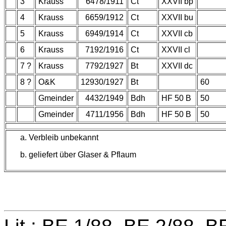
3
Krauss
6478/1911
Ct
XXVII bp
4
Krauss
6659/1912
Ct
XXVII bu
5
Krauss
6949/1914
Ct
XXVII cb
6
Krauss
7192/1916
Ct
XXVII cl
7 ?
Krauss
7792/1927
Bt
XXVII dc
8 ?
O&K
12930/1927
Bt
60
Gmeinder
4432/1949
Bdh
HF 50 B
50
Gmeinder
4711/1956
Bdh
HF 50 B
50
Verbleib unbekannt
geliefert über Glaser & Pflaum