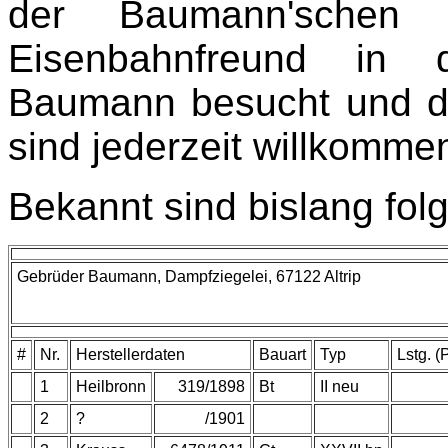
der Baumann'schen
Eisenbahnfreund in d
Baumann besucht und do
sind jederzeit willkomme
Bekannt sind bislang fo
Gebrüder Baumann, Dampfziegelei,
67122 Altrip
#
Nr.
Herstellerdaten
Bauart
Typ
Lstg. (
1
Heilbronn
319/1898
Bt
II neu
2
?
/1901