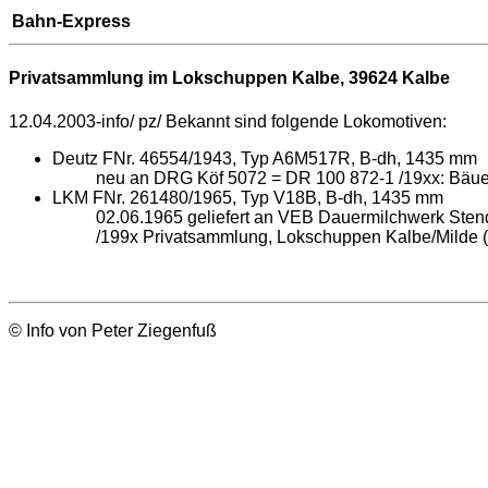
Bahn-Express
Privatsammlung im Lokschuppen Kalbe,
39624 Kalbe
12.04.2003-info/ pz/ Bekannt sind folgende Lokomotiven:
Deutz FNr. 46554/1943, Typ A6M517R, B-dh, 1435 mm
neu an DRG Köf 5072 = DR 100 872-1 /19xx: Bäue
LKM FNr. 261480/1965, Typ V18B, B-dh, 1435 mm
02.06.1965 geliefert an VEB Dauermilchwerk Stend
/199x Privatsammlung, Lokschuppen Kalbe/Milde (
© Info von Peter Ziegenfuß