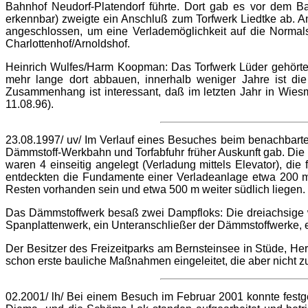
Bahnhof Neudorf-Platendorf führte. Dort gab es vor dem B
erkennbar) zweigte ein Anschluß zum Torfwerk Liedtke ab. 
angeschlossen, um eine Verlademöglichkeit auf die Normal
Charlottenhof/Arnoldshof.
Heinrich Wulfes/Harm Koopman: Das Torfwerk Lüder gehörte e
mehr lange dort abbauen, innerhalb weniger Jahre ist di
Zusammenhang ist interessant, daß im letzten Jahr in Wiesm
11.08.96).
23.08.1997/ uv/ Im Verlauf eines Besuches beim benachbart
Dämmstoff-Werkbahn und Torfabfuhr früher Auskunft gab. Die
waren 4 einseitig angelegt (Verladung mittels Elevator), di
entdeckten die Fundamente einer Verladeanlage etwa 200 m 
Resten vorhanden sein und etwa 500 m weiter südlich liegen.
Das Dämmstoffwerk besaß zwei Dampfloks: Die dreiachsige
Spanplattenwerk, ein Unteranschließer der Dämmstoffwerke, e
Der Besitzer des Freizeitparks am Bernsteinsee in Stüde, Her
schon erste bauliche Maßnahmen eingeleitet, die aber nicht
02.2001/ lh/ Bei einem Besuch im Februar 2001 konnte festge