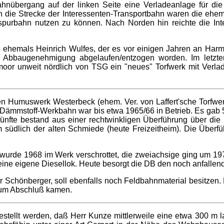
ahnübergang auf der linken Seite eine Verladeanlage für di
An die Strecke der Interessenten-Transportbahn waren die ehe
spurbahn nutzen zu können. Nach Norden hin reichte die In
hemals Heinrich Wulfes, der es vor einigen Jahren an Harm K
e Abbaugenehmigung abgelaufen/entzogen worden. Im letzte
oor unweit nördlich von TSG ein "neues" Torfwerk mit Verlad
en Humuswerk Westerbeck (ehem. Ver. von Laffert'sche Torfwer
 Dämmstoff-Werkbahn war bis etwa 1965/66 in Betrieb. Es gab 5
e fünfte bestand aus einer rechtwinkligen Überführung über di
südlich der alten Schmiede (heute Freizeitheim). Die Überf
 wurde 1968 im Werk verschrottet, die zweiachsige ging um 
ine eigene Diesellok. Heute besorgt die DB den noch anfallend
r Schönberger, soll ebenfalls noch Feldbahnmaterial besitzen.
 zum Abschluß kamen.
stellt werden, daß Herr Kunze mittlerweile eine etwa 300 m l