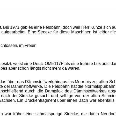
Bis 1971 gab es eine Feldbahn, doch weil Herr Kunze sich auch pr
aufgearbeitet. Eine Strecke für diese Maschinen ist leider
schlossen, im Freien
besitzt, weist eine Deutz OME117F als eine frühere Lok aus, d
iebes aber schon längst nicht mehr da waren.
s über das Dämmstoffwerk hinaus ins Moor bis zur alten Schmi
te der Dämmstoffwerke. Die Feldbahn hat die Normalspurbahn a
chließend durch die Dampflok des Dämmstoffwerkes abgefah
n nach der Strecke gesucht und selbige von der alten Schmi
achsen. Ein Brückenfragment über einen Bach war ebenfalls n
ahn war früher eine schmalspurige Strecke, die durch Neudo