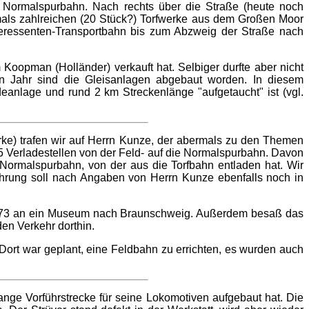
e Normalspurbahn. Nach rechts über die Straße (heute noch
mals zahlreichen (20 Stück?) Torfwerke aus dem Großen Moor
teressenten-Transportbahn bis zum Abzweig der Straße nach
oopman (Holländer) verkauft hat. Selbiger durfte aber nicht
n Jahr sind die Gleisanlagen abgebaut worden. In diesem
eanlage und rund 2 km Streckenlänge "aufgetaucht" ist (vgl.
ke) trafen wir auf Herrn Kunze, der abermals zu den Themen
 Verladestellen von der Feld- auf die Normalspurbahn. Davon
e Normalspurbahn, von der aus die Torfbahn entladen hat. Wir
ührung soll nach Angaben von Herrn Kunze ebenfalls noch in
1973 an ein Museum nach Braunschweig. Außerdem besaß das
en Verkehr dorthin.
 Dort war geplant, eine Feldbahn zu errichten, es wurden auch
ange Vorführstrecke für seine Lokomotiven aufgebaut hat. Die