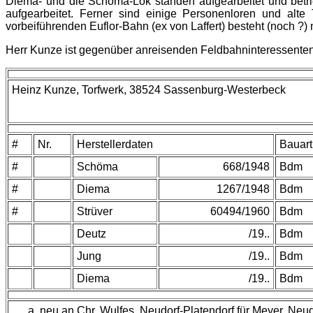
Diema- und die Schöma-Lok standen aufgearbeitet und betrie
aufgearbeitet. Ferner sind einige Personenloren und alt
vorbeiführenden Euflor-Bahn (ex von Laffert) besteht (noch ?) n
Herr Kunze ist gegenüber anreisenden Feldbahninteressenten s
Heinz Kunze, Torfwerk,
38524 Sassenburg-Westerbeck
#
Nr.
Herstellerdaten
Bauart
#
Schöma
668/1948
Bdm
#
Diema
1267/1948
Bdm
#
Strüver
60494/1960
Bdm
Deutz
/19..
Bdm
Jung
/19..
Bdm
Diema
/19..
Bdm
neu an Chr. Wulfes, Neudorf-Platendorf für Meyer, Neu