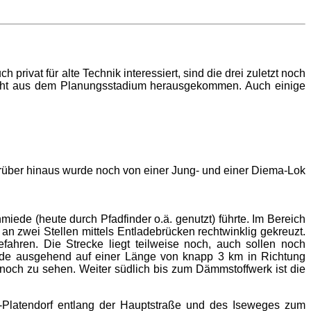
ivat für alte Technik interessiert, sind die drei zuletzt noch
 nicht aus dem Planungsstadium herausgekommen. Auch einige
arüber hinaus wurde noch von einer Jung- und einer Diema-Lok
ede (heute durch Pfadfinder o.ä. genutzt) führte. Im Bereich
n zwei Stellen mittels Entladebrücken rechtwinklig gekreuzt.
ren. Die Strecke liegt teilweise noch, auch sollen noch
ede ausgehend auf einer Länge von knapp 3 km in Richtung
och zu sehen. Weiter südlich bis zum Dämmstoffwerk ist die
rf-Platendorf entlang der Hauptstraße und des Iseweges zum