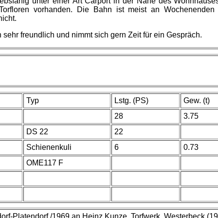
bsfähig unter einer Art Carport in der Nähe des Wohnhauses. 
e Torfloren vorhanden. Die Bahn ist meist an Wochenenden
icht.
ehr freundlich und nimmt sich gern Zeit für ein Gespräch.
Typ
Lstg. (PS)
Gew. (t)
28
3.75
DS 22
22
Schienenkuli
6
0.73
OME117 F
dorf-Platendorf /1969 an Heinz Kunze, Torfwerk, Westerbeck (19