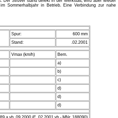
Der Strüver stand defekt in der Werkstatt, wird aber wieder
 im Sommerhalbjahr in Betrieb. Eine Verbindung zur nahe
Spur:
600 mm
Stand:
.02.2001
Vmax (km/h)
Bem.
a)
b)
c)
d)
d)
d)
89 a vh, 09.2000 iE, 02.2001 vh - MNr. 188090)