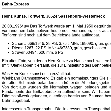
Bahn-Express
Heinz Kunze, Torfwerk,
38524 Sassenburg-Westerbeck
20.08.1996/ uv/ Das Torfwerk wurde am 1. Mai 1950 gegründet. 
vorhandenen Lokomotiven heute noch vorhanden, teils auch 
Torfloren sind noch auf dem Betriebsgelände auffindbar.
Schöma 668/1946, 28 PS, 3.75 t, MNr. 188090, grün, ge
Diema 1267, 22 PS, MNr. 46/7380, grün, geschlossen
Strüver 60494, 600 mm, 6 PS
Ein altes Foto, von denen Herr Kunze zu Hause noch weitere 
(mit "Ofenklappen") erzählt, die zur Einstellung des Bahnbetr
Was Herr Kunze sonst noch erzählt hat:
Werkbahn Dämmstoffwerk: Es gab ein normalspuriges Gleis, da
der alten Schmiede befanden sich früher die Abtorfungsgebie
Von dort aus wurden die Normalspurwagen beladen und ans
Fundamente der Entladebrücken auffindbar sein. Wir habe
Dämmstoffwerk gefunden, allerdings bereits von Bäumen bew
Bahn abgebaut.
Interessenten-Transportbahn: Die Interessenten-Transportb