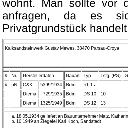
wohnt. Man sollte vor 
anfragen, da es s
Privatgrundstück handelt
Kalksandsteinwerk Gustav Mewes,
38470 Parsau-Croya
#
Nr.
Herstellerdaten
Bauart
Typ
Lstg. (PS)
G
#
oNr
O&K
5399/1934
Bdm
RL 1 a
Diema
729/1935
Bdm
DS 10
10
Diema
1325/1949
Bdm
DS 12
13
18.05.1934 geliefert an Bauunternehmer Matz, Kathar
10.1949 an Ziegelei Karl Koch, Sandstedt