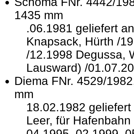
Schöma FNr. 4442/19
1435 mm
.06.1981 geliefert a
Knapsack, Hürth /1
/12.1998 Degussa, 
Lausward) /01.07.2
Diema FNr. 4529/1982
mm
18.02.1982 geliefer
Leer, für Hafenbahn
04.1995, 02.1999, 0