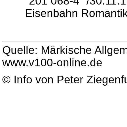
"201 068-4" /30.11.
Eisenbahn Romantik
Quelle: Märkische Allge
www.v100-online.de
© Info von Peter Ziegenf