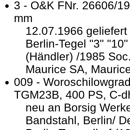
3 - O&K FNr. 26606/1
mm
12.07.1966 geliefer
Berlin-Tegel "3" "1
(Händler) /1985 Soc
Maurice SA, Maurice
009 - Woroschilowgrad
TGM23B, 400 PS, C-d
neu an Borsig Werke
Bandstahl, Berlin/ 