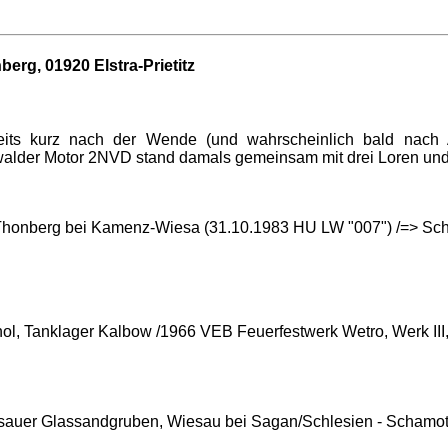
rg, 01920 Elstra-Prietitz
reits kurz nach der Wende (und wahrscheinlich bald nach
walder Motor 2NVD stand damals gemeinsam mit drei Loren und 
 Thonberg bei Kamenz-Wiesa (31.10.1983 HU LW "007") /=> Sch
nol, Tanklager Kalbow /1966 VEB Feuerfestwerk Wetro, Werk II
Wiesauer Glassandgruben, Wiesau bei Sagan/Schlesien - Scham