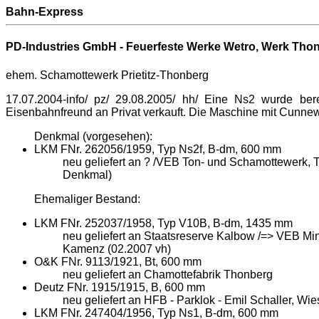
Bahn-Express
PD-Industries GmbH - Feuerfeste Werke Wetro, Werk Thonbe
ehem. Schamottewerk Prietitz-Thonberg
17.07.2004-info/ pz/ 29.08.2005/ hh/ Eine Ns2 wurde be
Eisenbahnfreund an Privat verkauft. Die Maschine mit Cunne
Denkmal (vorgesehen):
LKM FNr. 262056/1959, Typ Ns2f, B-dm, 600 mm
neu geliefert an ? /VEB Ton- und Schamottewerk,
Denkmal)
Ehemaliger Bestand:
LKM FNr. 252037/1958, Typ V10B, B-dm, 1435 mm
neu geliefert an Staatsreserve Kalbow /=> VEB Mi
Kamenz (02.2007 vh)
O&K
FNr. 9113/1921
,
Bt
,
600 mm
neu geliefert an Chamottefabrik Thonberg
Deutz
FNr. 1915/1915
,
B
,
600 mm
neu geliefert an HFB - Parklok - Emil Schaller, 
LKM FNr. 247404/1956, Typ Ns1, B-dm, 600 mm