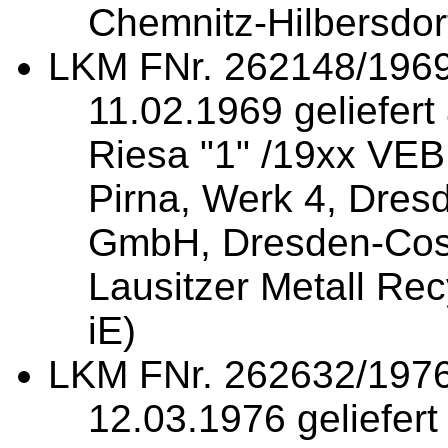
Chemnitz-Hilbersdor
LKM FNr. 262148/1969
11.02.1969 geliefe
Riesa "1" /19xx VEB 
Pirna, Werk 4, Dre
GmbH, Dresden-Cosw
Lausitzer Metall Rec
iE)
LKM FNr. 262632/1976
12.03.1976 geliefert