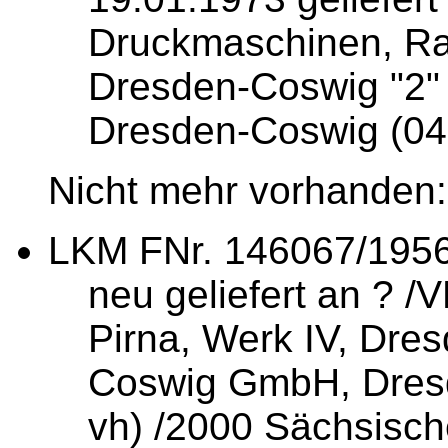
Druckmaschinen, Ra
Dresden-Coswig "2"
Dresden-Coswig (04
Nicht mehr vorhanden:
LKM FNr. 146067/1956
neu geliefert an ? /
Pirna, Werk IV, Dre
Coswig GmbH, Dresd
vh) /2000 Sächsisc